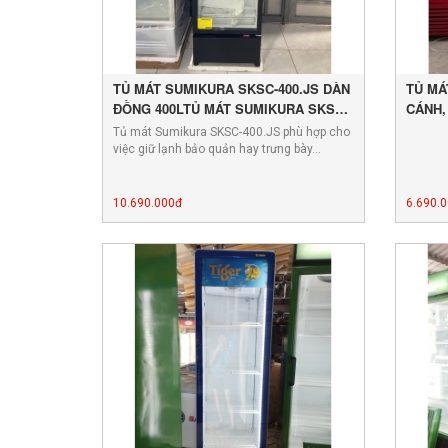
TỦ MÁT SUMIKURA SKSC-400.JS DÀN
TỦ MÁ
ĐỒNG 400LTỦ MÁT SUMIKURA SKSC-
CÁNH,
400.JS DÀN ĐỒNG 400L
Tủ mát Sumikura SKSC-400.JS phù hợp cho
việc giữ lạnh bảo quản hay trưng bày…
10.690.000đ
6.690.