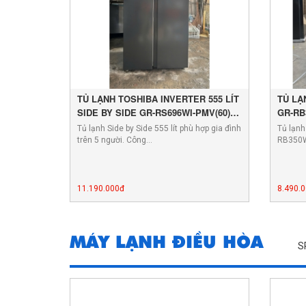
TỦ LẠNH TOSHIBA INVERTER 555 LÍT
TỦ LẠ
SIDE BY SIDE GR-RS696WI-PMV(60)-
GR-RB
AG
Tủ lạnh Side by Side 555 lít phù hợp gia đình
Tủ lạnh
trên 5 người. Công…
RB350
11.190.000đ
8.490.
MÁY LẠNH ĐIỀU HÒA
S