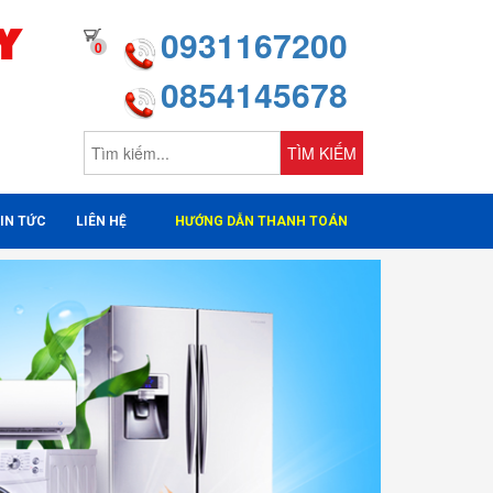
Y
0931167200
0
0854145678
TÌM KIẾM
IN TỨC
LIÊN HỆ
HƯỚNG DẪN THANH TOÁN