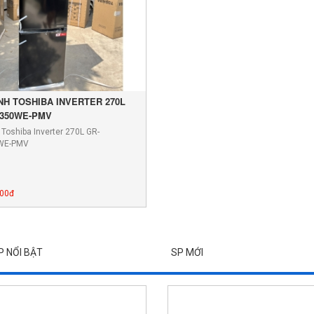
NH TOSHIBA INVERTER 270L
350WE-PMV
 Toshiba Inverter 270L GR-
WE-PMV
000đ
P NỔI BẬT
SP MỚI