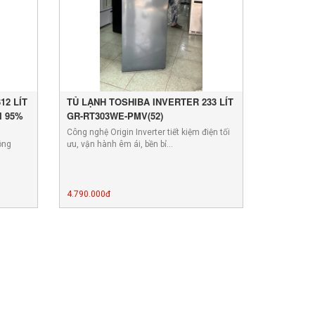
12 LÍT
TỦ LẠNH TOSHIBA INVERTER 233 LÍT
I 95%
GR-RT303WE-PMV(52)
Công nghệ Origin Inverter tiết kiệm điện tối
ông
ưu, vận hành êm ái, bền bỉ…
4.790.000đ