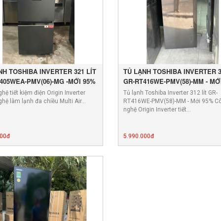
NH TOSHIBA INVERTER 321 LÍT
TỦ LẠNH TOSHIBA INVERTER 3
405WEA-PMV(06)-MG -MỚI 95%
GR-RT416WE-PMV(58)-MM - MỚ
hệ tiết kiệm điện Origin Inverter
Tủ lạnh Toshiba Inverter 312 lít GR-
hệ làm lạnh đa chiều Multi Air…
RT416WE-PMV(58)-MM - Mới 95% C
nghệ Origin Inverter tiết…
000đ
5.990.000đ