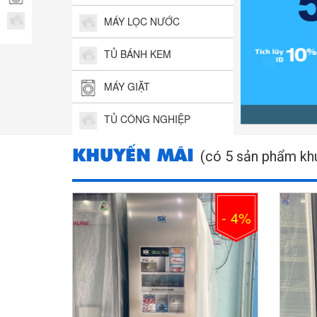
MÁY LỌC NƯỚC
TỦ BÁNH KEM
MÁY GIẶT
TỦ CÔNG NGHIỆP
KHUYẾN MÃI
(có 5 sản phẩm kh
- 4%