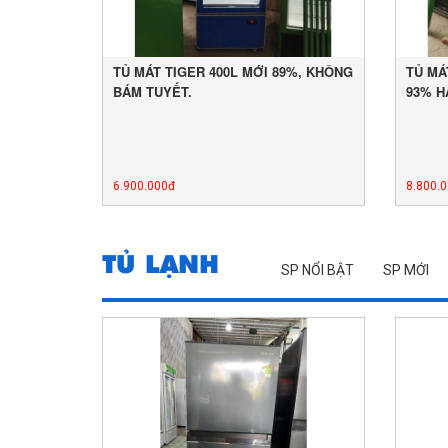
TỦ MÁT TIGER 400L MỚI 89%, KHÔNG
TỦ MÁ
BÁM TUYẾT.
93% H
6.900.000đ
8.800.
TỦ LẠNH
SP NỔI BẬT
SP MỚI