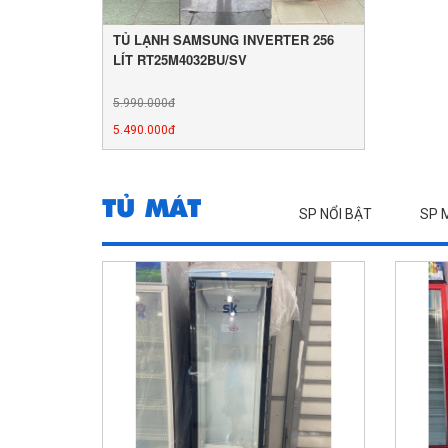
TỦ LẠNH SAMSUNG INVERTER 256
LÍT RT25M4032BU/SV
5.990.000đ
5.490.000đ
TỦ MÁT
SP NỔI BẬT
SP 