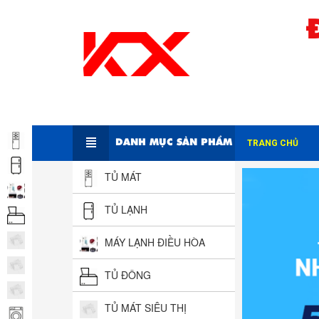
DANH MỤC SẢN PHẨM
TRANG CHỦ
TỦ MÁT
TỦ LẠNH
MÁY LẠNH ĐIỀU HÒA
TỦ ĐÔNG
TỦ MÁT SIÊU THỊ