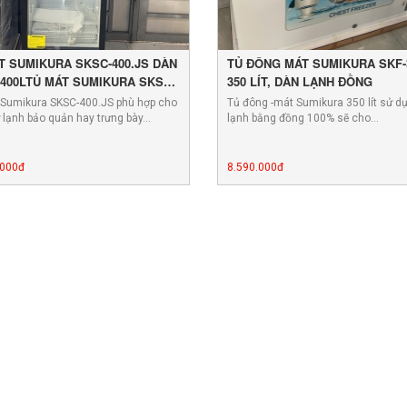
T SUMIKURA SKSC-400.JS DÀN
TỦ ĐÔNG MÁT SUMIKURA SKF-
400LTỦ MÁT SUMIKURA SKSC-
350 LÍT, DÀN LẠNH ĐỒNG
S DÀN ĐỒNG 400L
 Sumikura SKSC-400.JS phù hợp cho
Tủ đông -mát Sumikura 350 lít sử d
ữ lạnh bảo quản hay trưng bày…
lạnh bằng đồng 100% sẽ cho…
.000đ
8.590.000đ