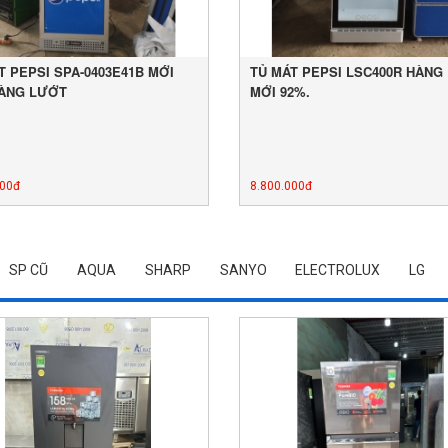
T PEPSI SPA-0403E41B MỚI
TỦ MÁT PEPSI LSC400R HÀNG
ÀNG LƯỚT
MỚI 92%.
000đ
8.800.000đ
SP CŨ
AQUA
SHARP
SANYO
ELECTROLUX
LG