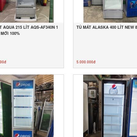
T AQUA 215 LÍT AQS-AF340N 1
TỦ MÁT ALASKA 400 LÍT NEW 
 MỚI 100%
000đ
5.000.000đ