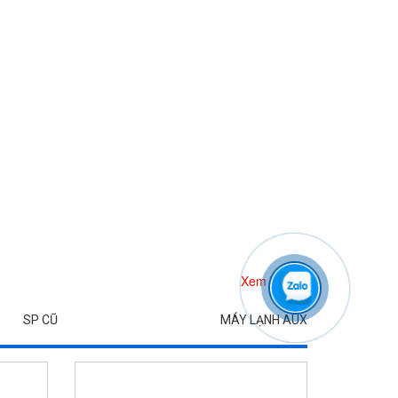
Xem Thêm
SP CŨ
MÁY LẠNH AUX