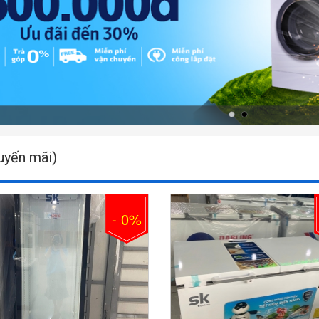
uyến mãi)
- 0%