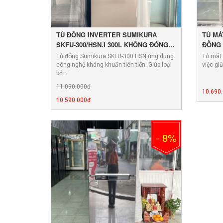
TỦ ĐÔNG INVERTER SUMIKURA
TỦ MÁ
SKFU-300/HSN.I 300L KHÔNG ĐÓNG
ĐỒNG 
TUYẾT
400.J
Tủ đông Sumikura SKFU-300.HSN ứng dụng
Tủ mát
công nghệ kháng khuẩn tiên tiến. Giúp loại
việc gi
bỏ…
11.090.000đ
10.690
10.590.000đ
- 8%