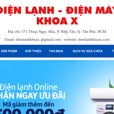
ĐIỆN LẠNH - ĐIỆN MÁ
KHOA X
Địa chỉ: 371 Thoại Ngọc Hầu, P. Hiệp Tân, Q. Tân Phú, HCM
Email: dienlanhkhoax @gmail.com - website: dienlanhkhoax.com
SẢN PHẨM
GIỚI THIỆU
THU MUA
DỊCH VỤ SỬA CHỮA
T