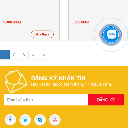
5.300.000đ
6.300.000đ
Mua Ngay
Mua Ngay
1
2
3
»
→
ĐĂNG KÝ NHẬN TIN
Hãy kết nói để có thêm thông tin khuyến mãi