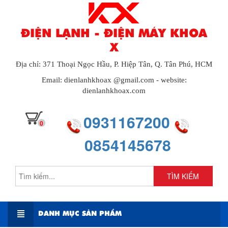
ĐIỆN LẠNH - ĐIỆN MÁY KHOA
X
Địa chỉ: 371 Thoại Ngọc Hầu, P. Hiệp Tân, Q. Tân Phú, HCM
Email: dienlanhkhoax @gmail.com - website:
dienlanhkhoax.com
0931167200
0
0854145678
TÌM KIẾM
DANH MỤC SẢN PHẨM