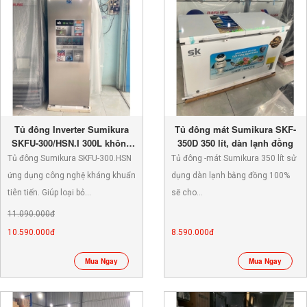
Tủ đông Inverter Sumikura
Tủ đông mát Sumikura SKF-
SKFU-300/HSN.I 300L không
350D 350 lít, dàn lạnh đồng
đóng tuyết
Tủ đông Sumikura SKFU-300.HSN
Tủ đông -mát Sumikura 350 lít sử
ứng dụng công nghệ kháng khuẩn
dụng dàn lạnh bằng đồng 100%
tiên tiến. Giúp loại bỏ…
sẽ cho…
11.090.000đ
10.590.000đ
8.590.000đ
Mua Ngay
Mua Ngay