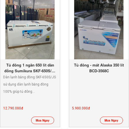
Tủ đông 1 ngăn 650 lít dàn
Tủ đông - mát Alaska 350 lít
đồng Sumikura SKF-650S/JS
BCD-3568C
NEW 100%
Dàn lạnh bằng đồng SKF-650S/JS
sử dụng dàn lạnh bằng đồng
100% giúp tủ đông…
12.790.000đ
5.900.000đ
Mua Ngay
Mua Ngay