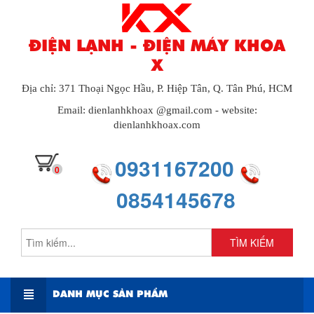
ĐIỆN LẠNH - ĐIỆN MÁY KHOA
X
Địa chỉ: 371 Thoại Ngọc Hầu, P. Hiệp Tân, Q. Tân Phú, HCM
Email: dienlanhkhoax @gmail.com - website:
dienlanhkhoax.com
0931167200
0
0854145678
TÌM KIẾM
DANH MỤC SẢN PHẨM