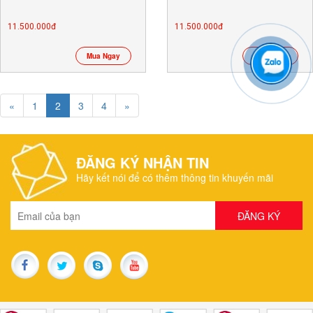
11.500.000đ
11.500.000đ
Mua Ngay
Mua Ngay
«
1
2
3
4
»
ĐĂNG KÝ NHẬN TIN
Hãy kết nói để có thêm thông tin khuyến mãi