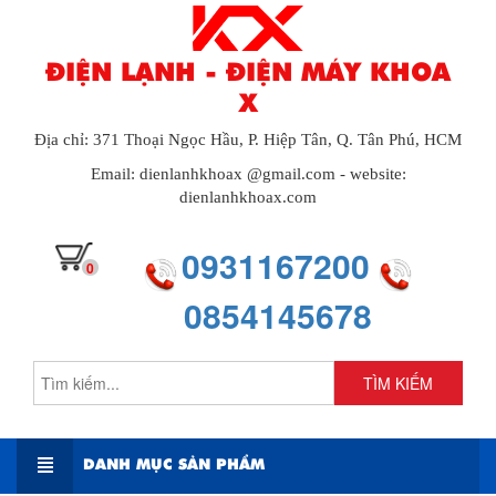
ĐIỆN LẠNH - ĐIỆN MÁY KHOA
X
Địa chỉ: 371 Thoại Ngọc Hầu, P. Hiệp Tân, Q. Tân Phú, HCM
Email: dienlanhkhoax @gmail.com - website:
dienlanhkhoax.com
0931167200
0
0854145678
TÌM KIẾM
DANH MỤC SẢN PHẨM