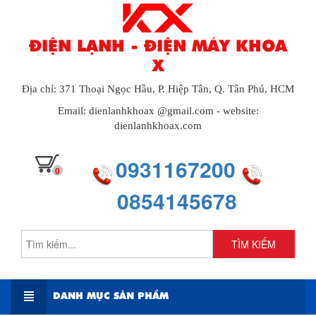
ĐIỆN LẠNH - ĐIỆN MÁY KHOA
X
Địa chỉ: 371 Thoại Ngọc Hầu, P. Hiệp Tân, Q. Tân Phú, HCM
Email: dienlanhkhoax @gmail.com - website:
dienlanhkhoax.com
0931167200
0
0854145678
TÌM KIẾM
DANH MỤC SẢN PHẨM