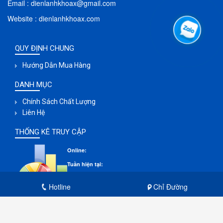
Email : dienlanhkhoax@gmail.com
Website : dienlanhkhoax.com
QUY ĐỊNH CHUNG
Hướng Dẫn Mua Hàng
DANH MỤC
Chính Sách Chất Lượng
Liên Hệ
THỐNG KÊ TRUY CẬP
Online:
Tuần hiện tại:
Tháng hiện tại:
Hotline
Chỉ Đường
Lượt truy cập :