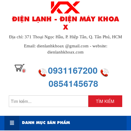
ĐIỆN LẠNH - ĐIỆN MÁY KHOA
X
Địa chỉ: 371 Thoại Ngọc Hầu, P. Hiệp Tân, Q. Tân Phú, HCM
Email: dienlanhkhoax @gmail.com - website:
dienlanhkhoax.com
0931167200
0
0854145678
TÌM KIẾM
DANH MỤC SẢN PHẨM