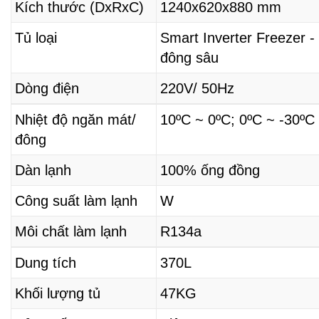
Kích thước (DxRxC)
1240x620x880 mm
Tủ loại
Smart Inverter Freezer 
đông sâu
Dòng điện
220V/ 50Hz
Nhiệt độ ngăn mát/
10ºC ~ 0ºC;
0ºC ~ -30ºC
đông
Dàn lạnh
100% ống đồng
Công suất làm lạnh
W
Môi chất làm lạnh
R134a
Dung tích
370L
Khối lượng tủ
47KG