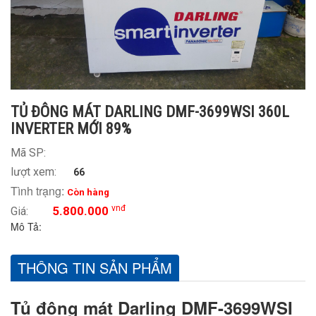
TỦ ĐÔNG MÁT DARLING DMF-3699WSI 360L
INVERTER MỚI 89%
Mã SP:
lượt xem:
66
Tình trạng:
Còn hàng
vnđ
5.800.000
Giá:
Mô Tả:
THÔNG TIN SẢN PHẨM
Tủ đông mát Darling DMF-3699WSI