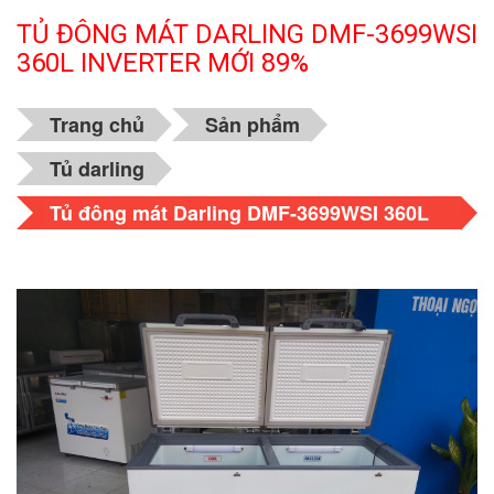
TỦ ĐÔNG MÁT DARLING DMF-3699WSI
360L INVERTER MỚI 89%
Trang chủ
Sản phẩm
Tủ darling
Tủ đông mát Darling DMF-3699WSI 360L
inverter mới 89%