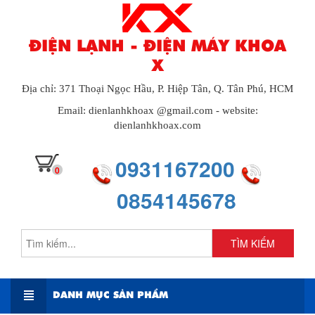
ĐIỆN LẠNH - ĐIỆN MÁY KHOA
X
Địa chỉ: 371 Thoại Ngọc Hầu, P. Hiệp Tân, Q. Tân Phú, HCM
Email: dienlanhkhoax @gmail.com - website:
dienlanhkhoax.com
0931167200
0
0854145678
TÌM KIẾM
DANH MỤC SẢN PHẨM