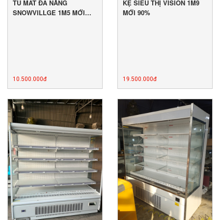
TỦ MÁT ĐA NĂNG
KỆ SIÊU THỊ VISION 1M9
SNOWVILLGE 1M5 MỚI
MỚI 90%
86%
10.500.000đ
19.500.000đ