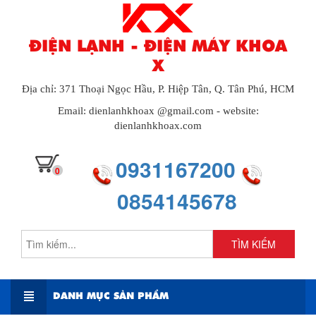
ĐIỆN LẠNH - ĐIỆN MÁY KHOA
X
Địa chỉ: 371 Thoại Ngọc Hầu, P. Hiệp Tân, Q. Tân Phú, HCM
Email: dienlanhkhoax @gmail.com - website:
dienlanhkhoax.com
0931167200
0
0854145678
TÌM KIẾM
DANH MỤC SẢN PHẨM