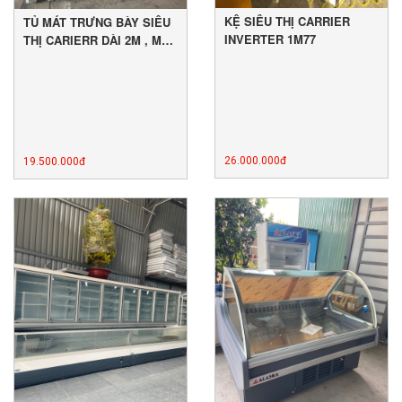
KỆ SIÊU THỊ CARRIER
TỦ MÁT TRƯNG BÀY SIÊU
INVERTER 1M77
THỊ CARIERR DÀI 2M , MỚI
90%
26.000.000đ
19.500.000đ