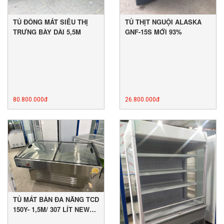
TỦ ĐÔNG MÁT SIÊU THỊ
TỦ THỊT NGUỘI ALASKA
TRƯNG BÀY DÀI 5,5M
GNF-15S MỚI 93%
80.800.000đ
26.800.000đ
TỦ MÁT BÀN ĐA NĂNG TCD
150Y- 1,5M/ 307 LÍT NEW
88%