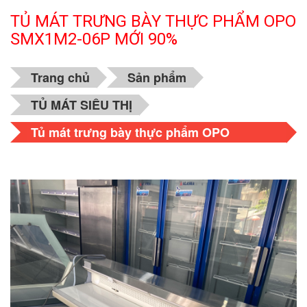
TỦ MÁT TRƯNG BÀY THỰC PHẨM OPO
SMX1M2-06P MỚI 90%
Trang chủ
Sản phẩm
TỦ MÁT SIÊU THỊ
Tủ mát trưng bày thực phẩm OPO
SMX1M2-06P mới 90%