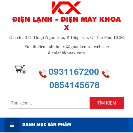
ĐIỆN LẠNH - ĐIỆN MÁY KHOA
X
Địa chỉ: 371 Thoại Ngọc Hầu, P. Hiệp Tân, Q. Tân Phú, HCM
Email: dienlanhkhoax @gmail.com - website:
dienlanhkhoax.com
0931167200
0
0854145678
TÌM KIẾM
DANH MỤC SẢN PHẨM