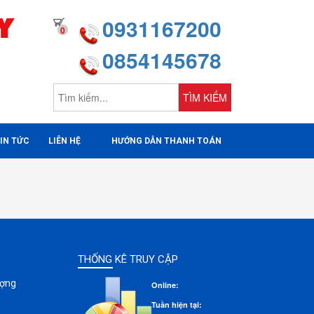
Y
0931167200
0
0854145678
TÌM KIẾM
IN TỨC
LIÊN HỆ
HƯỚNG DẪN THANH TOÁN
THỐNG KÊ TRUY CẬP
ượng
Online:
Tuần hiện tại: