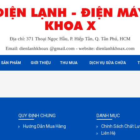
ĐIỆN LẠNH - ĐIỆN MÁ
KHOA X
Địa chỉ: 371 Thoại Ngọc Hầu, P. Hiệp Tân, Q. Tân Phú, HCM
Email: dienlanhkhoax @gmail.com - website: dienlanhkhoax.com
SẢN PHẨM
GIỚI THIỆU
THU MUA
DỊCH VỤ SỬA CHỮA
T
QUY ĐỊNH CHUNG
DANH MỤC
Hướng Dẫn Mua Hàng
Chính Sách Chất L
Liên Hệ