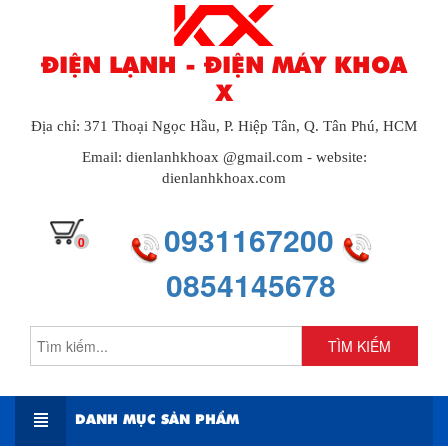
ĐIỆN LẠNH - ĐIỆN MÁY KHOA
X
Địa chỉ: 371 Thoại Ngọc Hầu, P. Hiệp Tân, Q. Tân Phú, HCM
Email: dienlanhkhoax @gmail.com - website:
dienlanhkhoax.com
0931167200
0
0854145678
TÌM KIẾM
DANH MỤC SẢN PHẨM