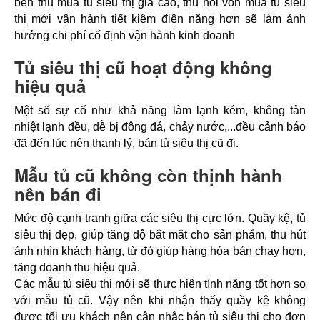
bên thu mua tủ siêu thị giá cao, thu hồi vốn mua tủ siêu 
thị mới vận hành tiết kiệm điện năng hơn sẽ làm ảnh 
hưởng chi phí cố định vận hành kinh doanh
Tủ siêu thị cũ hoạt động không
hiệu quả
Một số sự cố như khả năng làm lạnh kém, không tản 
nhiệt lạnh đều, dễ bị đông đá, chảy nước,...đều cảnh báo 
đã đến lúc nên thanh lý, bán tủ siêu thị cũ đi.
Mẫu tủ cũ không còn thịnh hành
nên bán đi
Mức độ cạnh tranh giữa các siêu thị cực lớn. Quầy kệ, tủ 
siêu thị đẹp, giúp tăng độ bắt mắt cho sản phẩm, thu hút 
ánh nhìn khách hàng, từ đó giúp hàng hóa bán chạy hơn, 
tăng doanh thu hiệu quả.
Các mẫu tủ siêu thị mới sẽ thực hiện tính năng tốt hơn so 
với mẫu tủ cũ. Vậy nên khi nhận thấy quầy kệ không 
được tối ưu khách nên cân nhắc bán tủ siêu thị cho đơn 