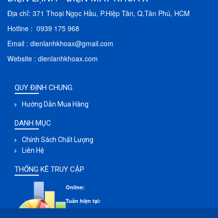
Địa chỉ: 371 Thoại Ngọc Hầu, P.Hiệp Tân, Q.Tân Phú, HCM
Hotline : 0939 175 968
Email : dienlanhkhoax@gmail.com
Website : dienlanhkhoax.com
QUY ĐỊNH CHUNG
Hướng Dẫn Mua Hàng
DANH MỤC
Chính Sách Chất Lượng
Liên Hệ
THỐNG KÊ TRUY CẬP
Online:
Tuần hiện tại:
Tháng hiện tại: