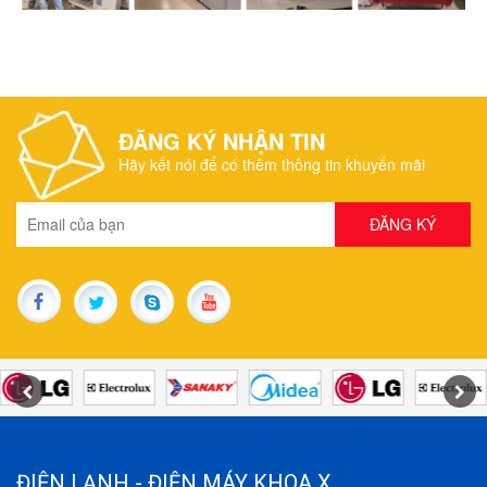
ĐĂNG KÝ NHẬN TIN
Hãy kết nói để có thêm thông tin khuyến mãi
ĐIỆN LẠNH - ĐIỆN MÁY KHOA X