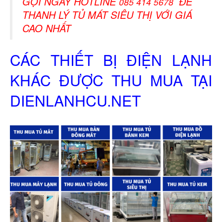
GỌI NGAY HOTLINE
​ ĐỂ
085 414 5678
THANH LÝ TỦ MÁT SIÊU THỊ VỚI GIÁ
CAO NHẤT
CÁC THIẾT BỊ ĐIỆN LẠNH
KHÁC ĐƯỢC THU MUA TẠI
DIENLANHCU.NET