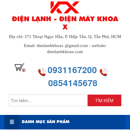
ĐIỆN LẠNH - ĐIỆN MÁY KHOA
X
Địa chỉ: 371 Thoại Ngọc Hầu, P. Hiệp Tân, Q. Tân Phú, HCM
Email: dienlanhkhoax @gmail.com - website:
dienlanhkhoax.com
0931167200
0
0854145678
TÌM KIẾM
DANH MỤC SẢN PHẨM