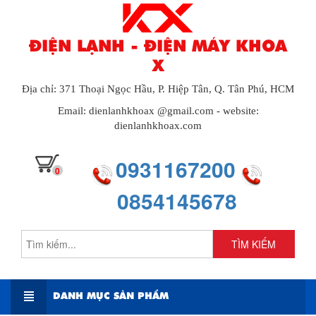
ĐIỆN LẠNH - ĐIỆN MÁY KHOA
X
Địa chỉ: 371 Thoại Ngọc Hầu, P. Hiệp Tân, Q. Tân Phú, HCM
Email: dienlanhkhoax @gmail.com - website:
dienlanhkhoax.com
0931167200
0
0854145678
TÌM KIẾM
DANH MỤC SẢN PHẨM