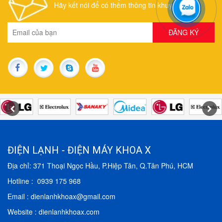
Hãy kết nói để có thêm thông tin khuyến mãi
ĐIỆN LẠNH - ĐIỆN MÁY KHOA X
Địa chỉ: 371 Thoại Ngọc Hầu, P.Hiệp Tân, Q.Tân Phú, HCM
Hotline : 0939 175 968
Email : dienlanhkhoax@gmail.com
Website : dienlanhkhoax.com