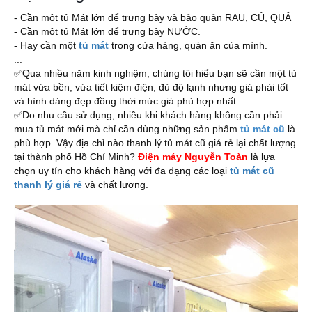
- Cần một tủ Mát lớn để trưng bày và bảo quản RAU, CỦ, QUẢ
- Cần một tủ Mát lớn để trưng bày NƯỚC.
- Hay cần một 
tủ mát
 trong cửa hàng, quán ăn của mình.
...
✅Qua nhiều năm kinh nghiệm, chúng tôi hiểu bạn sẽ cần một tủ 
mát vừa bền, vừa tiết kiệm điện, đủ độ lạnh nhưng giá phải tốt 
và hình dáng đẹp đồng thời mức giá phù hợp nhất.
✅Do nhu cầu sử dụng, nhiều khi khách hàng không cần phải 
mua tủ mát mới mà chỉ cần dùng những sản phẩm 
tủ mát cũ
 là 
phù hợp. Vậy địa chỉ nào thanh lý tủ mát cũ giá rẻ lại chất lượng 
tại thành phố Hồ Chí Minh? 
Điện máy Nguyễn Toàn
 là lựa 
chọn uy tín cho khách hàng với đa dạng các loại
 tủ mát cũ 
thanh lý giá rẻ
 và chất lượng.