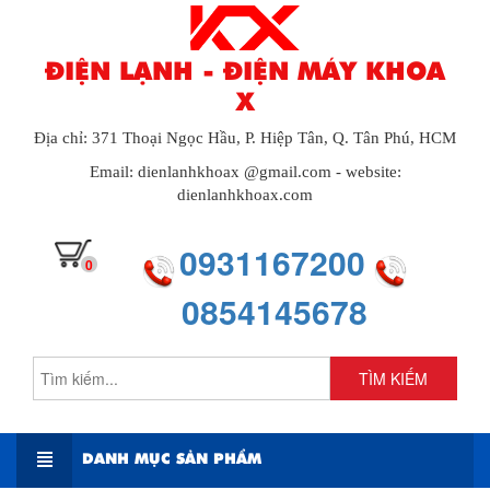
ĐIỆN LẠNH - ĐIỆN MÁY KHOA
X
Địa chỉ: 371 Thoại Ngọc Hầu, P. Hiệp Tân, Q. Tân Phú, HCM
Email: dienlanhkhoax @gmail.com - website:
dienlanhkhoax.com
0931167200
0
0854145678
TÌM KIẾM
DANH MỤC SẢN PHẨM