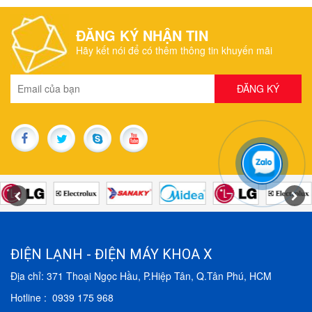
ĐĂNG KÝ NHẬN TIN
Hãy kết nói để có thêm thông tin khuyến mãi
ĐIỆN LẠNH - ĐIỆN MÁY KHOA X
Địa chỉ: 371 Thoại Ngọc Hầu, P.Hiệp Tân, Q.Tân Phú, HCM
Hotline : 0939 175 968