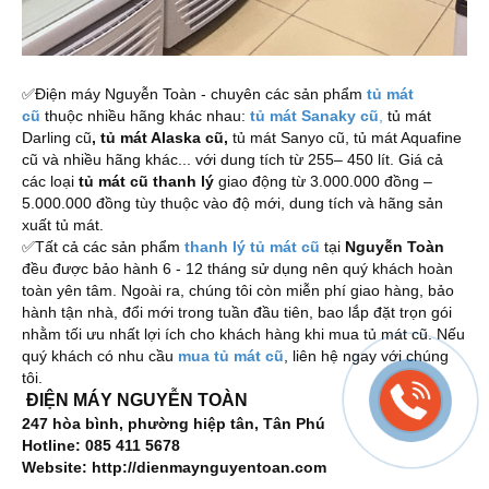
✅Điện máy Nguyễn Toàn - chuyên các sản phẩm
tủ mát
cũ
thuộc nhiều hãng khác nhau:
tủ mát Sanaky cũ
,
tủ mát
Darling cũ
, tủ mát Alaska cũ,
tủ mát Sanyo cũ, tủ mát Aquafine
cũ và nhiều hãng khác... với dung tích từ 255– 450 lít. Giá cả
các loại
tủ mát cũ thanh lý
giao động từ 3.000.000 đồng –
5.000.000 đồng tùy thuộc vào độ mới, dung tích và hãng sản
xuất tủ mát.
✅Tất cả các sản phẩm 
thanh lý tủ mát cũ
 tại 
Nguyễn Toàn 
đều được bảo hành 6 - 12 tháng sử dụng nên quý khách hoàn 
toàn yên tâm. Ngoài ra, chúng tôi còn miễn phí giao hàng, bảo 
hành tận nhà, đổi mới trong tuần đầu tiên, bao lắp đặt trọn gói 
nhằm tối ưu nhất lợi ích cho khách hàng khi mua tủ mát cũ. Nếu 
quý khách có nhu cầu 
mua tủ mát cũ
, liên hệ ngay với chúng 
tôi.
ĐIỆN MÁY NGUYỄN TOÀN
247 hòa bình, phường hiệp tân, Tân Phú
Hotline: 085 411 5678
Website: 
http://dienmaynguyentoan.com