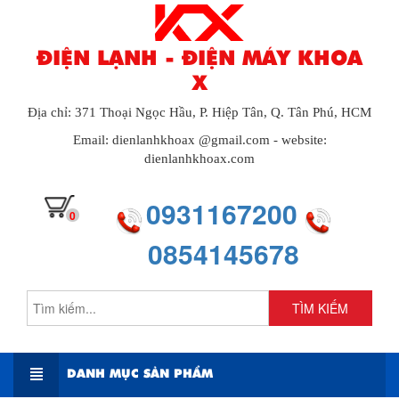
ĐIỆN LẠNH - ĐIỆN MÁY KHOA
X
Địa chỉ: 371 Thoại Ngọc Hầu, P. Hiệp Tân, Q. Tân Phú, HCM
Email: dienlanhkhoax @gmail.com - website:
dienlanhkhoax.com
0931167200
0
0854145678
TÌM KIẾM
DANH MỤC SẢN PHẨM