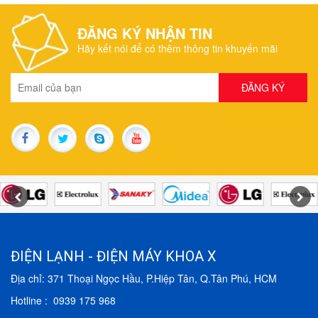
ĐĂNG KÝ NHẬN TIN
Hãy kết nói để có thêm thông tin khuyến mãi
ĐIỆN LẠNH - ĐIỆN MÁY KHOA X
Địa chỉ: 371 Thoại Ngọc Hầu, P.Hiệp Tân, Q.Tân Phú, HCM
Hotline : 0939 175 968