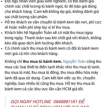
Đội ngũ nhân viên giàu kinh nghiệm, có thể đánh giá 
chính xác chất lượng tủ bánh ngọt, từ đó báo giá đúng 
cho khách hàng. Cam kết không ép giá, không đánh giá 
sai chất lượng sản phẩm.
Hỗ trợ khách xe vận chuyển tủ bánh kem tận nơi, phí cực 
rẻ hoặc miễn phí ship tùy vị trí thu mua.
Khách liên hệ Nguyễn Toàn sẽ có mặt thu mua ngay 
trong ngày. Thanh toán sau khi chốt giá với khách, không 
kéo dài giao dịch ảnh hưởng đến khách.
Có chính sách thu mua tủ bánh kem cũ đổi tủ bánh kem 
mới giá cả hời cho khách hàng.
Không chỉ 
thu mua tủ bánh kem
, 
Nguyễn Toàn
 cũng thu 
mua các loại thiết bị điện lạnh khác như thu mua tủ lạnh, 
thu mua tủ mát, thu mua tủ đông, thu mua điều hòa máy 
lạnh đã qua sử dụng. Cam kết làm việc uy tín, chuyên 
nghiệp, bao nhiêu tủ cũng thu mua. Hỗ trợ thu mua tủ 
bánh kem cả các khu vực lân cận HCM giá tốt.    
GỌI NGAY HOTLINE
0949991161
ĐỂ